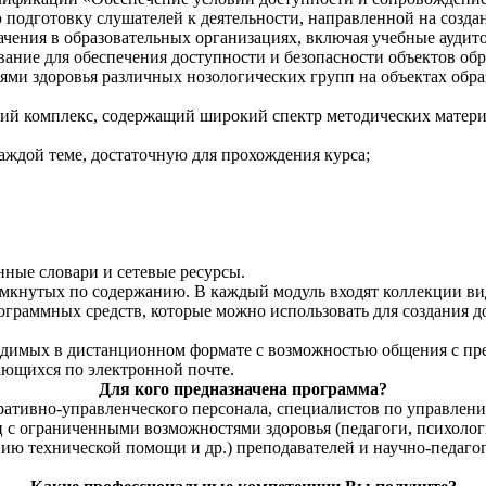
 подготовку слушателей к деятельности, направленной на созда
ачения в образовательных организациях, включая учебные аудит
ание для обеспечения доступности и безопасности объектов об
ми здоровья различных нозологических групп на объектах обра
ий комплекс, содержащий широкий спектр методических матери
ждой теме, достаточную для прохождения курса;
нные словари и сетевые ресурсы.
замкнутых по содержанию. В каждый модуль входят коллекции в
граммных средств, которые можно использовать для создания д
одимых в дистанционном формате с возможностью общения с пре
ающихся по электронной почте.
Для кого предназначена программа?
тивно-управленческого персонала, специалистов по управлению
с ограниченными возможностями здоровья (педагоги, психологи
ию технической помощи и др.) преподавателей и научно-педаго