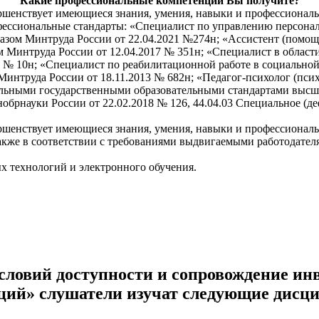
Какие профессиональные компетенции
Вы получите?
ершенствует имеющиеся знания, умения, навыки и профессионал
фессиональные стандарты: «Специалист по управлению персонал
казом Минтруда России от 22.04.2021 №274н; «Ассистент (помо
 Минтруда России от 12.04.2017 № 351н; «Специалист в области
. № 10н; «Специалист по реабилитационной работе в социальной
Минтруда России от 18.11.2013 № 682н; «Педагог-психолог (пси
ральными государственными образовательными стандартами высш
обрнауки России от 22.02.2018 № 126, 44.04.03 Специальное (д
вершенствует имеющиеся знания, умения, навыки и профессионал
кже в соответствии с требованиями выдвигаемыми работодател
 технологий и электронного обучения.
словий доступности и сопровождение инв
ций» слушатели изучат следующие дисц