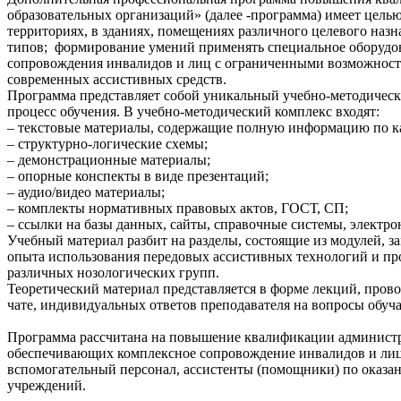
образовательных организаций» (далее -программа) имеет целью
территориях, в зданиях, помещениях различного целевого назн
типов; формирование умений применять специальное оборудов
сопровождения инвалидов и лиц с ограниченными возможностя
современных ассистивных средств.
Программа представляет собой уникальный учебно-методическ
процесс обучения. В учебно-методический комплекс входят:
– текстовые материалы, содержащие полную информацию по ка
– структурно-логические схемы;
– демонстрационные материалы;
– опорные конспекты в виде презентаций;
– аудио/видео материалы;
– комплекты нормативных правовых актов, ГОСТ, СП;
– ссылки на базы данных, сайты, справочные системы, электро
Учебный материал разбит на разделы, состоящие из модулей, 
опыта использования передовых ассистивных технологий и про
различных нозологических групп.
Теоретический материал представляется в форме лекций, пров
чате, индивидуальных ответов преподавателя на вопросы обуч
Программа рассчитана на повышение квалификации администра
обеспечивающих комплексное сопровождение инвалидов и лиц 
вспомогательный персонал, ассистенты (помощники) по оказан
учреждений.