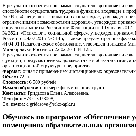
В результате освоения программы слушатель, дополняет и сов
способности осуществлять трудовые функции, входящие в про
№109н; «Специалист в области охраны труда», утвержден при
ограниченными возможностями здоровья», утвержден приказом
социальной защиты Российской Федерации от 10 января 2017 г
№ 352н; «Психолог в социальной сфере», утвержден приказом 
России от 24.07.2015 № 514н, а также предусмотренные феде
44.04.01 Педагогическое образование, утвержден приказом Мин
Минобрнауки России от 22.02.2018 № 128.
В результате освоения программы слушатель, дополняет и со
функций, предусмотренных должностными обязанностями, а та
организационной структуры предприятия.
Формат:
очная с применением дистанционных образовательных
Объем:
72 ак.ч.
Стоимость:
6 500 рублей
Начало обучения:
по мере формирования групп
Контакты:
Гридасова Елена Алексеевна,
Телефон:
+79213073008,
Эл. почта:
e.gridasova@rako-apk.ru
Обучаясь по программе «Обеспечение у
помещениях образовательных организа