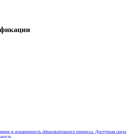
ификации
чение и оснащенность образовательного процесса. Доступная среда
ьность