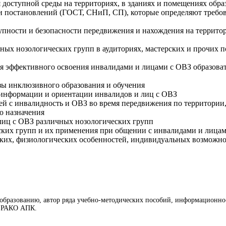
доступной среды на территориях, в зданиях и помещениях обра
в и постановлений (ГОСТ, СНиП, СП), которые определяют треб
пности и безопасности передвижения и нахождения на территор
чных нозологических групп в аудиториях, мастерских и прочих
ля эффективного освоения инвалидами и лицами с ОВЗ образова
зы инклюзивного образования и обучения
информации и ориентации инвалидов и лиц с ОВЗ
 с инвалидность и ОВЗ во время передвижения по территории, 
о назначения
лиц с ОВЗ различных нозологических групп
ских групп и их применения при общении с инвалидами и лица
ких, физиологических особенностей, индивидуальных возможнос
образованию, автор ряда учебно-методических пособий, информационно-
О РАКО АПК.