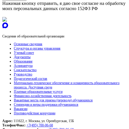
Нажимая кнопку отправить, я даю свое согласие на обработку
моих персональных данных согласно 152ФЗ РФ
Сведения об образовательной организации
Основные сведения
Структура и органы управления
Ученый совет
Документы
Образование
Аспирантура
Соискательство
Руководство
Педагогический состав
Материально-техническое обеспечение и оснащенность образовательного
процесса. Доступная среда
Платные образовательные услуги
Финансово-хозяйственная деятельность
Вакантные места для приема (перевода) обучающихся
Стипендии и меры поддержки обучающихся
Вакансии
Противодействие коррупции
Адрес:
111622, г. Москва, ул. Оренбургская, 15Б
Телефон/Факс:
+7(495) 700-06-68