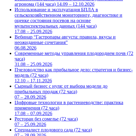
агронома (144 часа) 14.09 – 12.10.2026
Использование и эксплуатация БПЛА в
сельскохозяйственном мониторинге, диагностике и
оценке состояния посевов на основе
мультиспектральных данных (144 часа)
17.08 – 25.09.2026
Вебинар “Гастропары августа: правила, вкусы и
неожиданные сочетания”
06.08.2026
Современные методы управления плодородием почв (72
часа)
31.08 – 25.09.2026
Пчеловодство как прибыльное дело: стратегия и бизнес-
модель (72 часа)
12.10 – 17.11.2026
Сырный бизнес с нуля: от выбора модели до
прибыльных продаж (72 часа)
07 – 28.09.2026
Цифровые технологии в растениеводстве: практика
применения (72 часа)
17.08 – 07.09.2026
Ресторан без сомелье (72 часа)
07 – 25.09.2026
Специалист плодового сада (72 часа)
07 – 28.09.2026