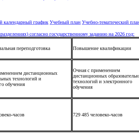
й календарный график
Учебный план
Учебно-тематический пла
разделениях) согласно государственному заданию на 2026 год:
альная переподготовка
Повышение квалификации
Очная с применением
именением дистанционных
дистанционных образователь
льных технологий и
технологий и электронного
го обучения
обучения
овеко-часов
729 485 человеко-часов