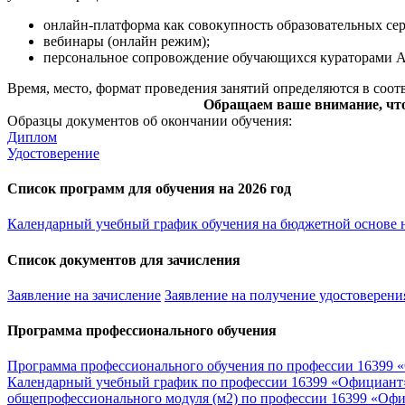
онлайн-платформа как совокупность образовательных сер
вебинары (онлайн режим);
персональное сопровождение обучающихся кураторами 
Время, место, формат проведения занятий определяются в соо
Обращаем ваше внимание, что 
Образцы документов об окончании обучения:
Диплом
Удостоверение
Список программ для обучения на 2026 год
Календарный учебный график обучения на бюджетной основе н
Список документов для зачисления
Заявление на зачисление
Заявление на получение удостоверени
Программа профессионального обучения
Программа профессионального обучения по профессии 16399
Календарный учебный график по профессии 16399 «Официант
общепрофессионального модуля (м2) по профессии 16399 «Оф