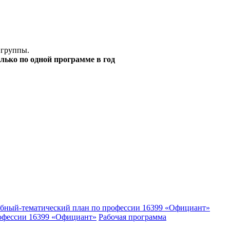
 группы.
лько по одной программе в год
бный-тематический план по профессии 16399 «Официант»
рофессии 16399 «Официант»
Рабочая программа