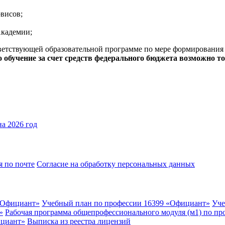
висов;
Академии;
тветствующей образовательной программе по мере формирования
обучение за счет средств федерального бюджета возможно то
а 2026 год
я по почте
Согласие на обработку персональных данных
 «Официант»
Учебный план по профессии 16399 «Официант»
Уче
»
Рабочая программа общепрофессионального модуля (м1) по п
ициант»
Выписка из реестра лицензий