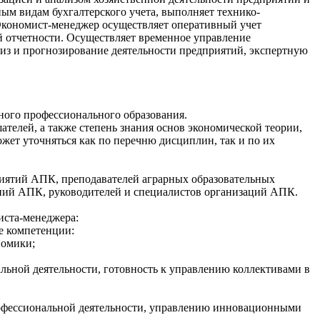
ным видам бухгалтерского учета, выполняет технико-
Экономист-менеджер осуществляет оперативный учет
ой отчетности. Осуществляет временное управление
из и прогнозирование деятельности предприятий, экспертную
ного профессионального образования.
елей, а также степень знания основ экономической теории,
жет уточняться как по перечню дисциплин, так и по их
иятий АПК, преподавателей аграрных образовательных
ний АПК, руководителей и специалистов организаций АПК.
иста-менеджера:
е компетенции:
номики;
альной деятельности, готовность к управлению коллективами в
рофессиональной деятельности, управлению инновационными