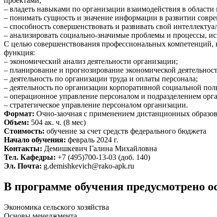
проектами;
– владеть навыками по организации взаимодействия в области
– понимать сущность и значение информации в развитии совр
– способность совершенствовать и развивать свой интеллекту
– анализировать социально-значимые проблемы и процессы, ис
С целью совершенствования профессиональных компетенций, 
функция:
– экономический анализ деятельности организации;
– планирование и прогнозирование экономической деятельност
– деятельность по организации труда и оплаты персонала;
– деятельность по организации корпоративной социальной пол
– операционное управление персоналом и подразделением орг
– стратегическое управление персоналом организации.
Формат:
Очно-заочная с применением дистанционных образов
Объем:
504 ак. ч. (8 мес)
Стоимость:
обучение за счет средств федерального бюджета
Начало обучения:
февраль 2024 г.
Контакты:
Демишкевич Галина Михайловна
Тел. Кафедры:
+7 (495)700-13-03 (доб. 140)
Эл. Почта:
g.demishkevich@rako-apk.ru
В программе обучения предусмотрено о
Экономика сельского хозяйства
Основы менеджмента