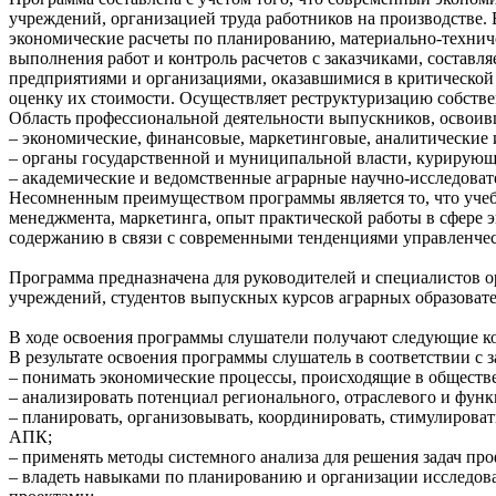
учреждений, организацией труда работников на производстве. 
экономические расчеты по планированию, материально-технич
выполнения работ и контроль расчетов с заказчиками, состав
предприятиями и организациями, оказавшимися в критической
оценку их стоимости. Осуществляет реструктуризацию собстве
Область профессиональной деятельности выпускников, освоив
– экономические, финансовые, маркетинговые, аналитические
– органы государственной и муниципальной власти, курирующ
– академические и ведомственные аграрные научно-исследоват
Несомненным преимуществом программы является то, что учеб
менеджмента, маркетинга, опыт практической работы в сфере э
содержанию в связи с современными тенденциями управленчес
Программа предназначена для руководителей и специалистов 
учреждений, студентов выпускных курсов аграрных образова
В ходе освоения программы слушатели получают следующие к
В результате освоения программы слушатель в соответствии с
– понимать экономические процессы, происходящие в обществе
– анализировать потенциал регионального, отраслевого и фун
– планировать, организовывать, координировать, стимулироват
АПК;
– применять методы системного анализа для решения задач пр
– владеть навыками по планированию и организации исследов