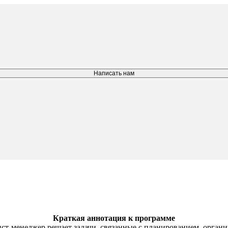
Написать нам
Краткая аннотация к программе
ист-менеджер решает задачи, связанные с планированием, орган