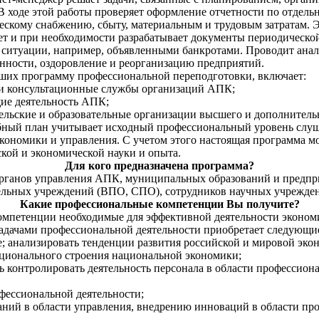
В ходе этой работы проверяет оформление отчетности по отдель
ескому снабжению, сбыту, материальным и трудовым затратам. 
ляет и при необходимости разрабатывает документы периодическ
 ситуации, например, объявленными банкротами. Проводит анал
нности, оздоровление и реорганизацию предприятий.
ших программу профессиональной переподготовки, включает:
 и консультационные службы организаций АПК;
ие деятельность АПК;
ельские и образовательные организации высшего и дополнитель
ный план учитывает исходный профессиональный уровень слушат
кономики и управления. С учетом этого настоящая программа мо
кой и экономической науки и опыта.
Для кого предназначена программа?
органов управления АПК, муниципальных образований и предпр
тельных учреждений (ВПО, СПО), сотрудников научных учрежде
Какие профессиональные компетенции Вы получите?
омпетенции необходимые для эффективной деятельности эконом
 задачами профессиональной деятельности приобретает следующи
; анализировать тенденции развития российской и мировой эко
кционального строения национальной экономики;
ь контролировать деятельность персонала в области профессион
офессиональной деятельности;
аний в области управления, внедрению инноваций в области п