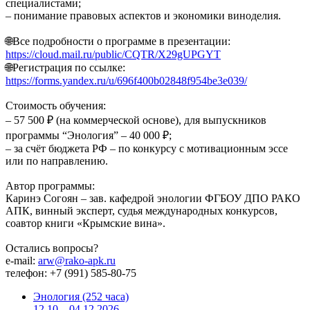
специалистами;
– понимание правовых аспектов и экономики виноделия.
🌐Все подробности о программе в презентации:
https://cloud.mail.ru/public/CQTR/X29gUPGYT
🌐Регистрация по ссылке:
https://forms.yandex.ru/u/696f400b02848f954be3e039/
Стоимость обучения:
– 57 500 ₽ (на коммерческой основе), для выпускников
программы “Энология” – 40 000 ₽;
– за счёт бюджета РФ – по конкурсу с мотивационным эссе
или по направлению.
Автор программы:
Каринэ Согоян – зав. кафедрой энологии ФГБОУ ДПО РАКО
АПК, винный эксперт, судья международных конкурсов,
соавтор книги «Крымские вина».
Остались вопросы?
e-mail:
arw@rako-apk.ru
телефон: +7 (991) 585-80-75
Энология (252 часа)
12.10 – 04.12.2026