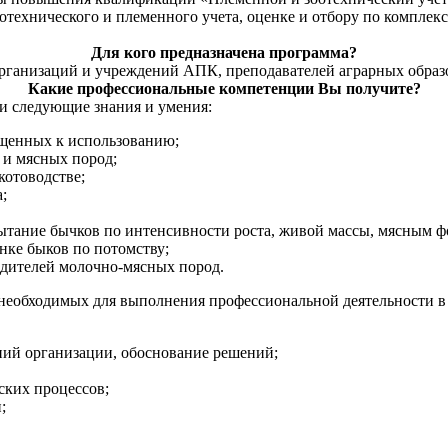
технического и племенного учета, оценке и отбору по комплекс
Для кого предназначена программа?
организаций и учреждений АПК, преподавателей аграрных обра
Какие профессиональные компетенции Вы получите?
и следующие знания и умения:
щенных к использованию;
 и мясных пород;
котоводстве;
;
пытание бычков по интенсивности роста, живой массы, мясным ф
нке быков по потомству;
одителей молочно-мясных пород.
необходимых для выполнения профессиональной деятельности в
ний организации, обоснование решений;
ских процессов;
;