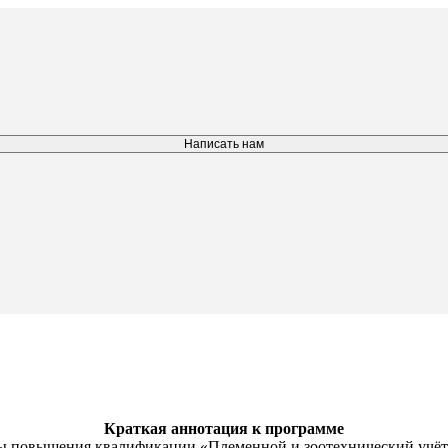
Написать нам
Краткая аннотация к программе
 повышения квалификации «Племенной и зоотехнический учёт в