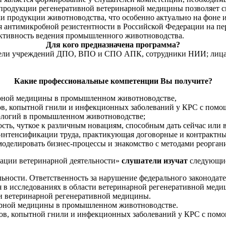
 продукции регенеративной ветеринарной медицины позволяет 
и продукции животноводства, что особенно актуально на фоне и
 антимикробной резистентности в Российской Федерации на пер
ктивность ведения промышленного животноводства.
Для кого предназначена программа?
тели учреждений ДПО, ВПО и СПО АПК, сотрудники НИИ; лица,
Какие профессиональные компетенции Вы получите?
рной медицины в промышленном животноводстве,
тов, копытной гнили и инфекционных заболеваний у КРС с помо
ологий в промышленном животноводстве;
ость, чуткое к различным новациям, способным дать сейчас ил
 интенсификации труда, практикующая договорные и контрактн
оделировать бизнес-процессы и знакомство с методами реорган
зации ветеринарной деятельности»
слушатели изучат
следующи
льности. Ответственность за нарушение федерального законодате
 в исследованиях в области ветеринарной регенеративной мед
и ветеринарной регенеративной медицины.
арной медицины в промышленном животноводстве.
тов, копытной гнили и инфекционных заболеваний у КРС с пом