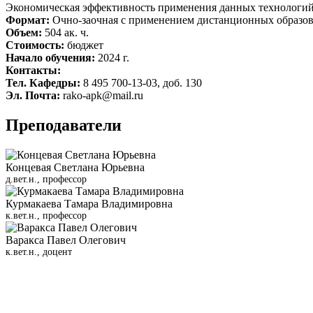
Экономическая эффективность применения данных технологи
Формат:
Очно-заочная с применением дистанционных образов
Объем:
504 ак. ч.
Стоимость:
бюджет
Начало обучения:
2024 г.
Контакты:
Тел. Кафедры:
8 495 700-13-03, доб. 130
Эл. Почта:
rako-apk@mail.ru
Преподаватели
Концевая Светлана Юрьевна
д.вет.н., профессор
Курмакаева Тамара Владимировна
к.вет.н., профессор
Варакса Павел Олегович
к.вет.н., доцент