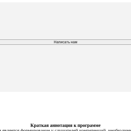
Написать нам
Краткая аннотация к программе
является формирование у слушателей компетенций, необходимы