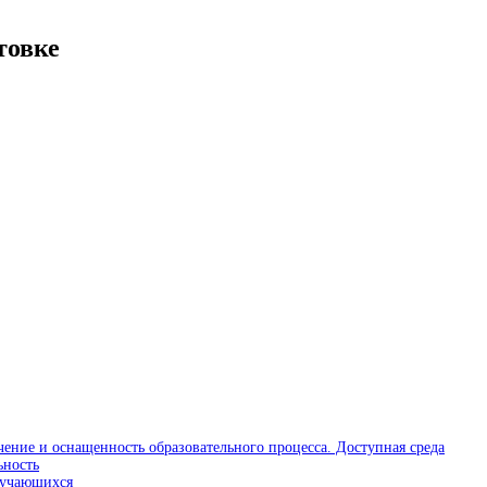
товке
чение и оснащенность образовательного процесса. Доступная среда
ьность
бучающихся