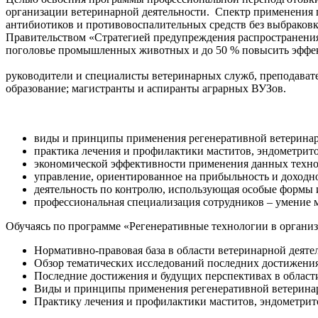
организации ветеринарной деятельности. Спектр применения
антибиотиков и противовоспалительных средств без выбраковк
Правительством «Стратегией предупреждения распространения
поголовье промышленных животных и до 50 % повысить эффе
руководители и специалисты ветеринарных служб, преподава
образование; магистранты и аспиранты аграрных ВУЗов.
виды и принципы применения регенеративной ветерина
практика лечения и профилактики маститов, эндометри
экономической эффективности применения данных техн
управление, ориентированное на прибыльность и доходн
деятельность по контролю, использующая особые формы
профессиональная специализация сотрудников – умение м
Обучаясь по программе «Регенеративные технологии в органи
Нормативно-правовая база в области ветеринарной деяте
Обзор тематических исследований последних достижения
Последние достижения и будущих перспективах в област
Виды и принципы применения регенеративной ветерин
Практику лечения и профилактики маститов, эндометри