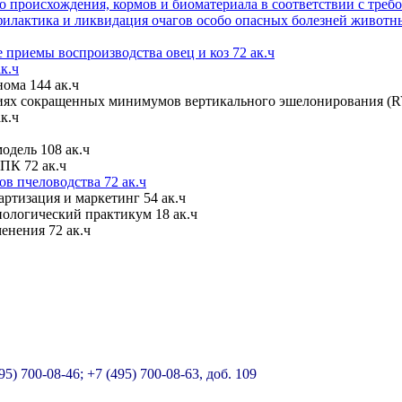
о происхождения, кормов и биоматериала в соответствии с треб
илактика и ликвидация очагов особо опасных болезней животны
приемы воспроизводства овец и коз 72 ак.ч
к.ч
ома 144 ак.ч
иях сокращенных минимумов вертикального эшелонирования (RV
к.ч
одель 108 ак.ч
ПК 72 ак.ч
в пчеловодства 72 ак.ч
ртизация и маркетинг 54 ак.ч
нологический практикум 18 ак.ч
енения 72 ак.ч
95) 700-08-46; +7 (495) 700-08-63, доб. 109