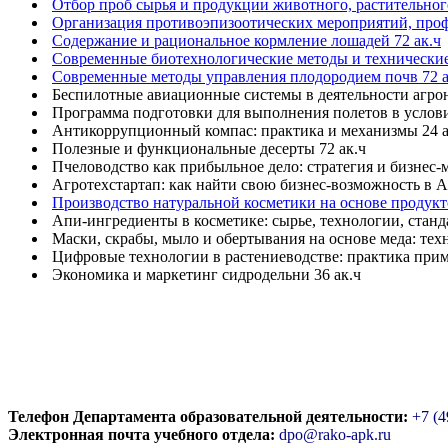
Отбор проб сырья и продукции животного, растительног
Организация противоэпизоотических мероприятий, проф
Содержание и рациональное кормление лошадей 72 ак.ч
Современные биотехнологические методы и технические 
Современные методы управления плодородием почв 72 а
Беспилотные авиационные системы в деятельности агрон
Программа подготовки для выполнения полетов в услов
Антикоррупционный компас: практика и механизмы 24 а
Полезные и функциональные десерты 72 ак.ч
Пчеловодство как прибыльное дело: стратегия и бизнес-м
Агротехстартап: как найти свою бизнес-возможность в А
Производство натуральной косметики на основе продукто
Апи-ингредиенты в косметике: сырье, технологии, станда
Маски, скрабы, мыло и обертывания на основе меда: тех
Цифровые технологии в растениеводстве: практика прим
Экономика и маркетинг сидродельни 36 ак.ч
Телефон Департамента образовательной деятельности:
+7 (4
Электронная почта учебного отдела:
dpo@rako-apk.ru