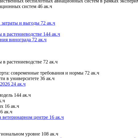
зяйственных беспилотных авиационных систем в рамках экспер
ационных систем 46 ак.ч
 затраты и выгоды 72 ак.ч
в растениеводстве 144 ак.ч
ия винограда 72 ак.ч
в растениеводстве 72 ак.ч
рта: современные требования и нормы 72 ак.ч
и в университете 36 ак.ч
026 24 ак.ч
одель 144 ак.ч
к.ч
 16 ак.ч
 ак.ч
ветеринарном центре 16 ак.ч
гиональном уровне 108 ак.ч