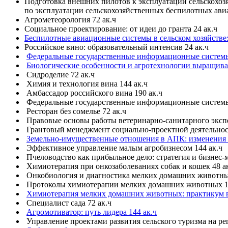
Подготовка внешних пилотов к эксплуатации сельскохо
по эксплуатации сельскохозяйственных беспилотных ави
Агрометеорология 72 ак.ч
Социальное проектирование: от идеи до гранта 24 ак.ч
Беспилотные авиационные системы в сельском хозяйстве:
Российское вино: образовательный интенсив 24 ак.ч
Федеральные государственные информационные системы 
Биологические особенности и агротехнологии выращиван
Сидроделие 72 ак.ч
Химия и технология вина 144 ак.ч
Амбассадор российского вина 190 ак.ч
Федеральные государственные информационные системы 
Ресторан без сомелье 72 ак.ч
Правовые основы работы ветеринарно-санитарного экспе
Грантовый менеджмент социально-проектной деятельност
Земельно-имущественные отношения в АПК: изменения 2
Эффективное управление малым агробизнесом 144 ак.ч
Пчеловодство как прибыльное дело: стратегия и бизнес-м
Химиотерапия при онкозаболеваниях собак и кошек 48 а
Онкобиология и диагностика мелких домашних животных
Протоколы химиотерапии мелких домашних животных 16
Химиотерапия мелких домашних животных: практикум в 
Специалист сада 72 ак.ч
Агромотиватор: путь лидера 144 ак.ч
Управление проектами развития сельского туризма на ре