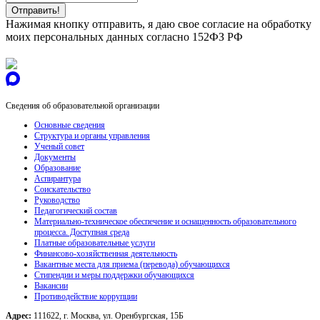
Нажимая кнопку отправить, я даю свое согласие на обработку
моих персональных данных согласно 152ФЗ РФ
Сведения об образовательной организации
Основные сведения
Структура и органы управления
Ученый совет
Документы
Образование
Аспирантура
Соискательство
Руководство
Педагогический состав
Материально-техническое обеспечение и оснащенность образовательного
процесса. Доступная среда
Платные образовательные услуги
Финансово-хозяйственная деятельность
Вакантные места для приема (перевода) обучающихся
Стипендии и меры поддержки обучающихся
Вакансии
Противодействие коррупции
Адрес:
111622, г. Москва, ул. Оренбургская, 15Б